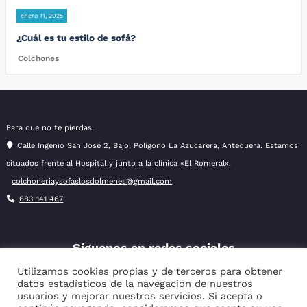
enero 11, 2025
¿Cuál es tu estilo de sofá?
Colchones
Para que no te pierdas:
Calle Ingenio San José 2, Bajo, Polígono La Azucarera, Antequera. Estamos
situados frente al Hospital y junto a la clínica «El Romeral».
colchoneriaysofaslosdolmenes@gmail.com
683 141 467
Síguenos en redes sociales
Utilizamos cookies propias y de terceros para obtener
datos estadísticos de la navegación de nuestros
usuarios y mejorar nuestros servicios. Si acepta o
Facebook
Instagram