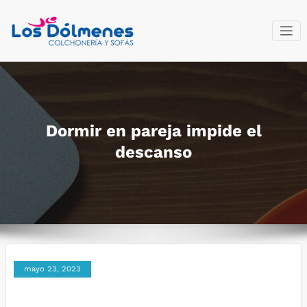
Saltar
al
contenido
Colchonería
Fabricantes del descanso
y sofás Los
Dólmenes
Dormir en pareja impide el
descanso
mayo 23, 2023