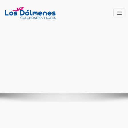
Saltar
al
contenido
Colchonería
Fabricantes del descanso
y sofás Los
Dólmenes
Elegan
ce