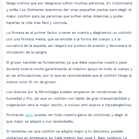
fatiga crónica que por desgracia sufren muchas personas. En Colchonería
y sofás Los Dólmenes queremos dar unas pequeñas pautas para elegir el
mejor colchón para las personas que sufren estas dolencias y poder
hacerles la vida más fácil y cómoda.
La firmeza es el primer factor a tener en cuenta y elegiremos un colchón
con una firmeza media, que se amolde a la forma del cuerpo y a la
curvatura de la espalda, así relajará los puntos de presión y favorecerá la
circulación de la sangre.
El grosor también es fundamental, ya que debe soportar nuestro peso
durante toda la noche garantizando el máximo apoyo en todo el cuerpo y
en las articulaciones, por lo que es recomendable que el colchón tenga al
menos unos 15 cm de grosor.
Los dolores por la fibromialgia pueden empeorar en condiciones de
humedad y frío, así que un colchón con tejido de gran transpirabilidad y
oxigenación será la mejor opción, e incluso anti-ácaros e hipoalergénicos.
Pinchando
aquí
, puedes ver toda nuestra gama de colchones y elegir el
que mejor se adapte a tus necesidades.
Si necesitas ver que colchón se adapta mejor a tu descanso, puedes
visitarnos en Antequera, en Calle Ingenio San José 2, Bajo, polígono La