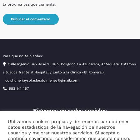
la próxima vez que comente.
Para que no te pierdas:
Calle Ingenio San José 2, Bajo, Polígono La Azucarera, Antequera. Estamos
situados frente al Hospital y junto a la clínica «El Romeral».
colchoneriaysofaslosdolmenes@gmail.com
683 141 467
Síguenos en redes sociales
Utilizamos cookies propias y de terceros para obtener
datos estadísticos de la navegación de nuestros
usuarios y mejorar nuestros servicios. Si acepta o
Facebook
Instagram
continúa navegando, consideramos que acepta su uso.