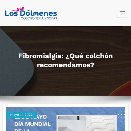
Saltar
al
contenido
Colchonería
Fabricantes del descanso
y sofás Los
Dólmenes
Fibromialgia: ¿Qué colchón
recomendamos?
mayo 11, 2022