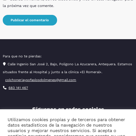
la próxima vez que comente.
Para que no te pierdas:
Calle Ingenio San José 2, Bajo, Polígono La Azucarera, Antequera. Estamos
situados frente al Hospital y junto a la clínica «El Romeral».
colchoneriaysofaslosdolmenes@gmail.com
683 141 467
Síguenos en redes sociales
Utilizamos cookies propias y de terceros para obtener
datos estadísticos de la navegación de nuestros
usuarios y mejorar nuestros servicios. Si acepta o
Facebook
Instagram