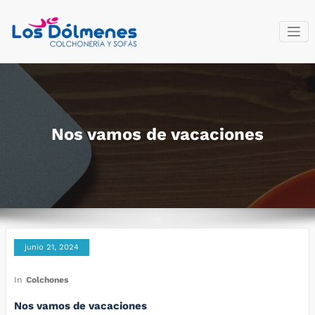
Saltar
al
contenido
Colchonería
Fabricantes del descanso
y sofás Los
Dólmenes
Nos vamos de vacaciones
junio 21, 2024
In
Colchones
Nos vamos de vacaciones