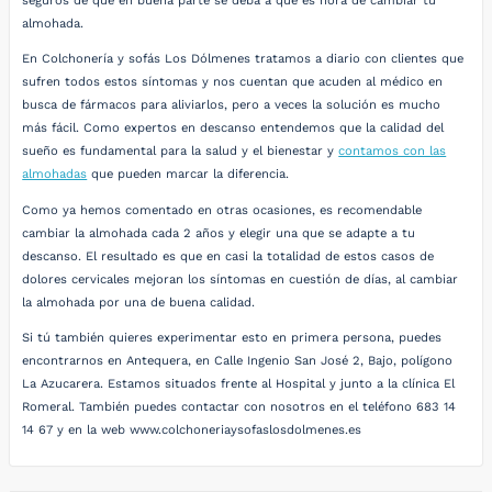
seguros de que en buena parte se deba a que es hora de cambiar tu
almohada.
En Colchonería y sofás Los Dólmenes tratamos a diario con clientes que
sufren todos estos síntomas y nos cuentan que acuden al médico en
busca de fármacos para aliviarlos, pero a veces la solución es mucho
más fácil. Como expertos en descanso entendemos que la calidad del
sueño es fundamental para la salud y el bienestar y
contamos con las
almohadas
que pueden marcar la diferencia.
Como ya hemos comentado en otras ocasiones, es recomendable
cambiar la almohada cada 2 años y elegir una que se adapte a tu
descanso. El resultado es que en casi la totalidad de estos casos de
dolores cervicales mejoran los síntomas en cuestión de días, al cambiar
la almohada por una de buena calidad.
Si tú también quieres experimentar esto en primera persona, puedes
encontrarnos en Antequera, en Calle Ingenio San José 2, Bajo, polígono
La Azucarera. Estamos situados frente al Hospital y junto a la clínica El
Romeral. También puedes contactar con nosotros en el teléfono 683 14
14 67 y en la web www.colchoneriaysofaslosdolmenes.es