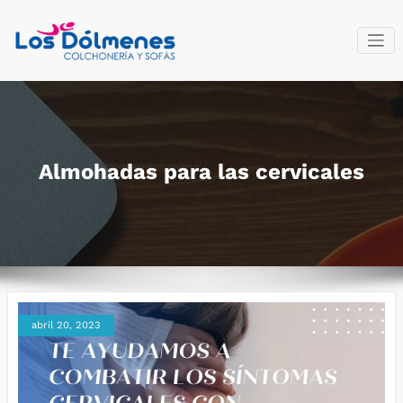
Saltar
al
contenido
Colchonería
Fabricantes del descanso
y sofás Los
Dólmenes
Almohadas para las cervicales
abril 20, 2023