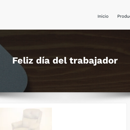
Inicio
Produ
ería y sofás Los Dólmenes
 descanso
Feliz día del trabajador